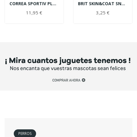
CORREA SPORTIV PLUS ENTRENAMIENTO KARLIE AZUL...
BRIT SKIN&COAT SNACK COCO Y KRILL 150GR
11,95 €
3,25 €
PERROS