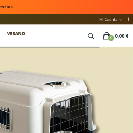
estias.
Mi Cuenta
expand_more
VERANO
0,00 €
0