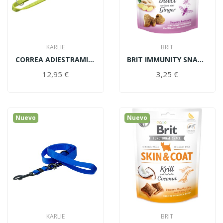
KARLIE
BRIT
CORREA ADIESTRAMIENTO SPORTIV REFLECT.AMARILLO...
BRIT IMMUNITY SNACK FUNCTIONAL 150GR
12,95 €
3,25 €
Nuevo
Nuevo
SNACK PELO BRILLANTE & SANO PARA GATOS - 50GR
3,25 €
2,75 €
-0,50 €
KARLIE
BRIT