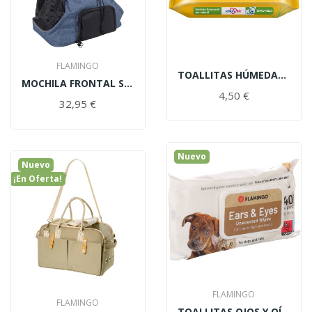
FLAMINGO
TOALLITAS HÚMEDAS AMOREMIO CITRONELA 40UDS
MOCHILA FRONTAL SYBIL AZUL FLAMINGO PARA MASCOTAS
4,50 €
32,95 €
Nuevo
Nuevo
¡En Oferta!
SNACK GATITOS SANOS 50G
3,25 €
2,75 €
-0,50 €
FLAMINGO
FLAMINGO
TOALLITAS OJOS Y OÍDOS PERROS Y GATOS FLAMINGO