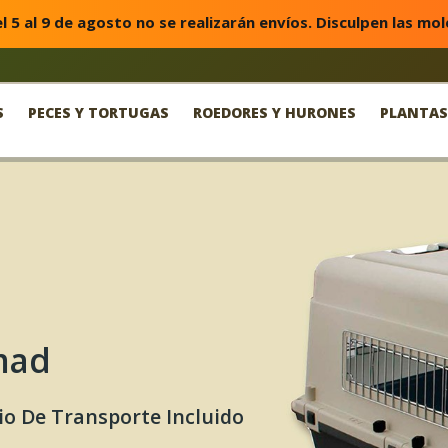
l 5 al 9 de agosto no se realizarán envíos. Disculpen las mol
S
PECES Y TORTUGAS
ROEDORES Y HURONES
PLANTAS
mad
o De Transporte Incluido