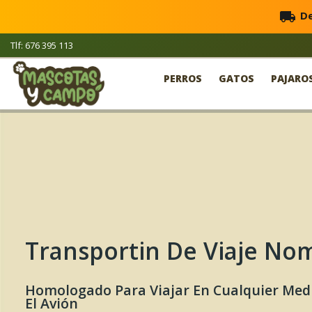
local_shipping
De
Tlf: 676 395 113
PERROS
GATOS
PAJARO
Transportin De Viaje No
Homologado Para Viajar En Cualquier Medi
El Avión