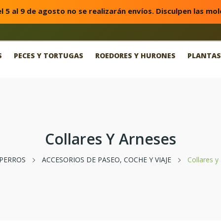
l 5 al 9 de agosto no se realizarán envíos. Disculpen las mol
S
PECES Y TORTUGAS
ROEDORES Y HURONES
PLANTAS
Collares Y Arneses
PERROS
ACCESORIOS DE PASEO, COCHE Y VIAJE
Collares y