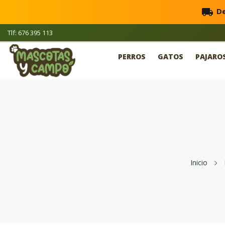
local_shipping
De
Tlf: 676 395 113
PERROS
GATOS
PAJARO
Inicio