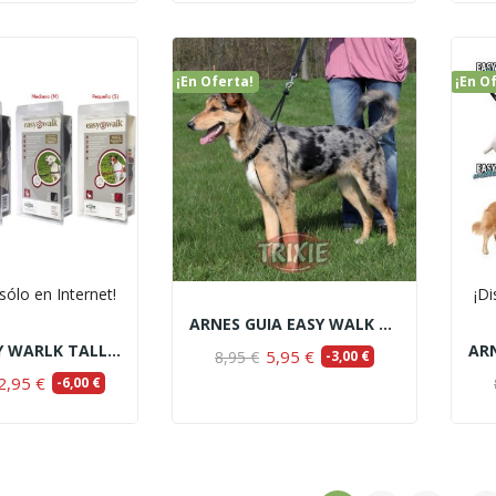
¡En Oferta!
¡En O
sólo en Internet!
¡Di
ARNES GUIA EASY WALK BASIC
ARNES EASY WARLK TALLA S
5,95 €
8,95 €
-3,00 €
2,95 €
-6,00 €