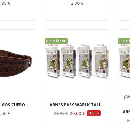
,95 €
2,00 €
¡En Oferta!
¡En O
¡Di
COLLAR GALGOS CUERO 65cm
ARNES EASY WARLK TALLA L
,50 €
20,00 €
21,95 €
-1,95 €
2