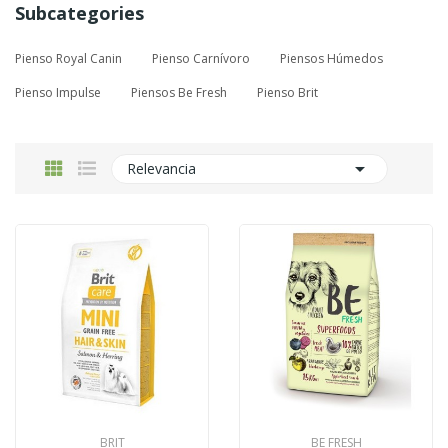
Subcategories
Pienso Royal Canin
Pienso Carnívoro
Piensos Húmedos
Pienso Impulse
Piensos Be Fresh
Pienso Brit

Relevancia
BRIT
BE FRESH