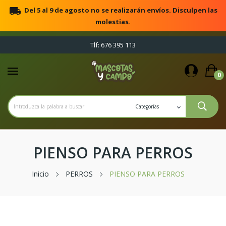
local_shipping
Del 5 al 9 de agosto no se realizarán envíos. Disculpen las
molestias.
Tlf: 676 395 113
0
PIENSO PARA PERROS
Inicio
PERROS
PIENSO PARA PERROS