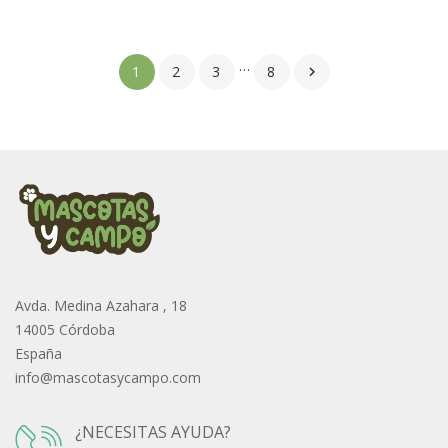
…
1
2
3
8

Avda. Medina Azahara , 18
14005 Córdoba
España
info@mascotasycampo.com
¿NECESITAS AYUDA?