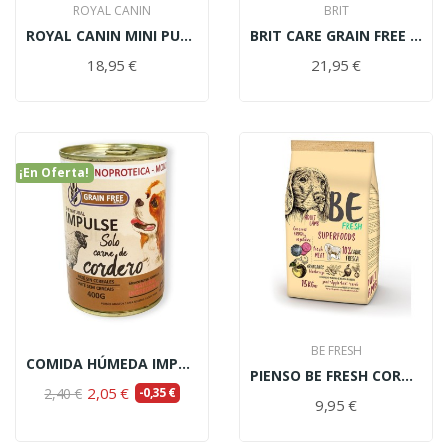
ROYAL CANIN
BRIT
ROYAL CANIN MINI PUPPY 2KG
BRIT CARE GRAIN FREE PUPPY SALMÓN Y PATATA 3kg
18,95 €
21,95 €
¡En Oferta!
BE FRESH
COMIDA HÚMEDA IMPULSE NATURAL CORDERO 400GR
PIENSO BE FRESH CORDERO 3KG
2,05 €
2,40 €
-0,35 €
9,95 €