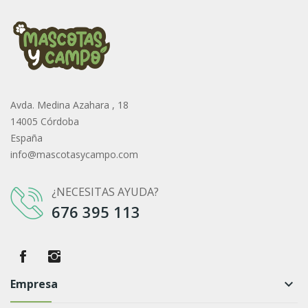
Avda. Medina Azahara , 18
14005 Córdoba
España
info@mascotasycampo.com
¿NECESITAS AYUDA?
676 395 113
Empresa
keyboard_arrow_down