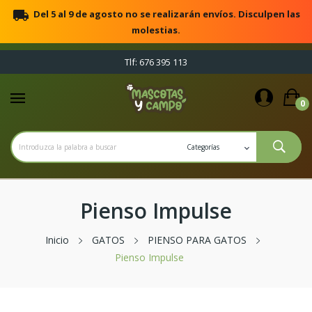
local_shipping
Del 5 al 9 de agosto no se realizarán envíos. Disculpen las
molestias.
Tlf: 676 395 113
0
Pienso Impulse
Inicio
GATOS
PIENSO PARA GATOS
Pienso Impulse