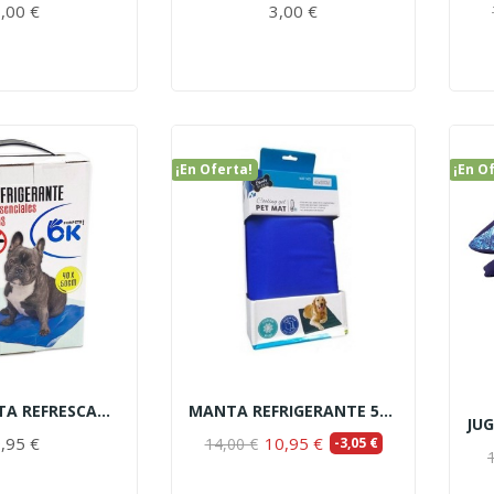
,00 €
3,00 €
¡En Oferta!
¡En O
COLCHONETA REFRESCANTE ANTIMOSQUITOS 40x50cm
MANTA REFRIGERANTE 50X65cm
,95 €
10,95 €
14,00 €
-3,05 €