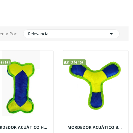

enar Por:
Relevancia
ferta!
¡En Oferta!
MORDEDOR ACUÁTICO HUESO "OXFORD" CON SONIDO 26CM
MORDEDOR ACUÁTICO BOOMERANG