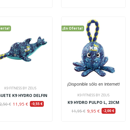
ferta!
¡En Oferta!
¡Disponible sólo en Internet!
K9 FITNESS BY ZEUS
GUETE K9 HYDRO DELFIN
K9 FITNESS BY ZEUS
K9 HYDRO PULPO L, 23CM
11,95 €
2,50 €
-0,55 €
9,95 €
11,95 €
-2,00 €