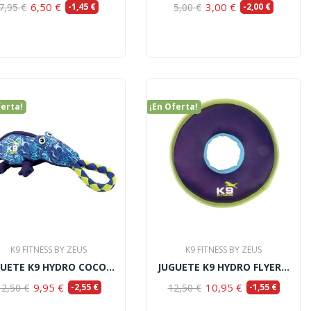
6,50 €
3,00 €
7,95 €
-1,45 €
5,00 €
-2,00 €
ferta!
¡En Oferta!
K9 FITNESS BY ZEUS
K9 FITNESS BY ZEUS
JUGUETE K9 HYDRO COCODRILO S, 30CM
JUGUETE K9 HYDRO FLYER 22 CM
9,95 €
10,95 €
12,50 €
-2,55 €
12,50 €
-1,55 €