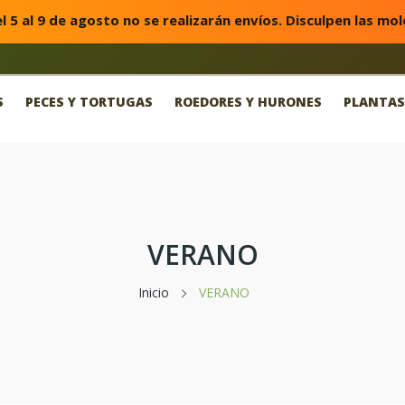
l 5 al 9 de agosto no se realizarán envíos. Disculpen las mol
S
PECES Y TORTUGAS
ROEDORES Y HURONES
PLANTAS
VERANO
Inicio
VERANO