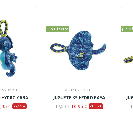
¡En Oferta!
¡En O
NESS BY ZEUS
K9 FITNESS BY ZEUS
JUGUETE K9 HYDRO CABALLO-MARINO S, 28CM
JUGUETE K9 HYDRO RAYA
JU
,95 €
10,95 €
-2,55 €
12,50 €
-1,55 €
1