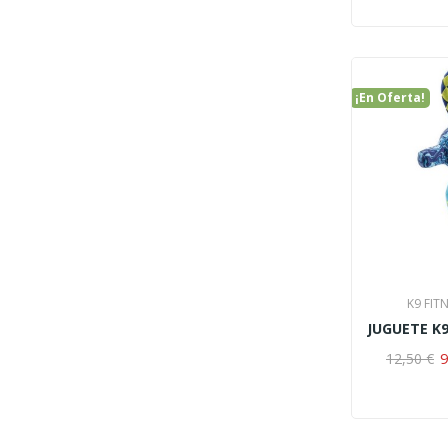
¡En Oferta!
K9 FIT
9
12,50 €