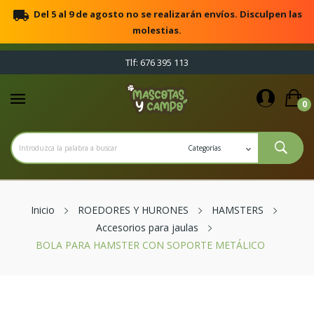
local_shipping
Del 5 al 9 de agosto no se realizarán envíos. Disculpen las
molestias.
Tlf: 676 395 113
0
Inicio
ROEDORES Y HURONES
HAMSTERS
Accesorios para jaulas
BOLA PARA HAMSTER CON SOPORTE METÁLICO